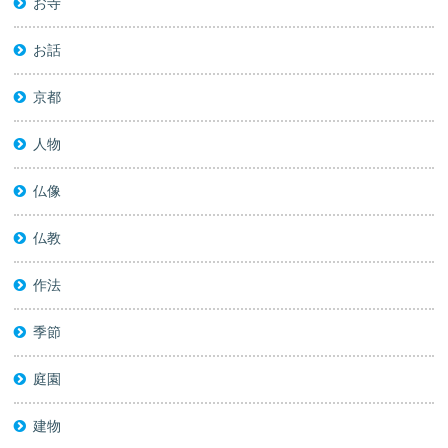
お寺
お話
京都
人物
仏像
仏教
作法
季節
庭園
建物