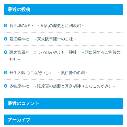
最近の投稿
若江城の戦い ～戦乱の歴史と足利義昭～
若江鏡神社 ～東大阪市随一の古社～
頭之宮四方（こうべのみやよも）神社 ～頭に関するご利益の
神社～
丹生大師（にぶだいし） ～奥伊勢の名刹～
多岐原神社 ～滝原宮の起源と真奈胡神（まなこのかみ）～
最近のコメント
アーカイブ