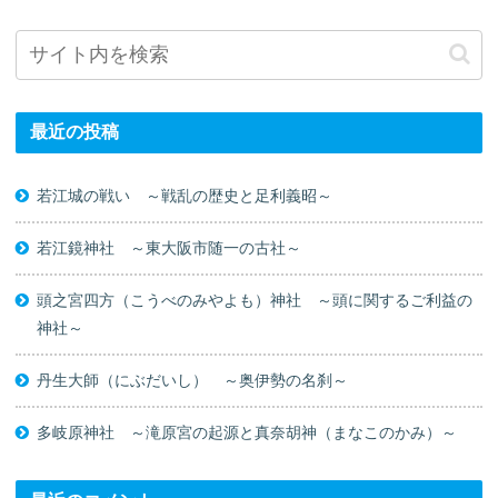
最近の投稿
若江城の戦い ～戦乱の歴史と足利義昭～
若江鏡神社 ～東大阪市随一の古社～
頭之宮四方（こうべのみやよも）神社 ～頭に関するご利益の
神社～
丹生大師（にぶだいし） ～奥伊勢の名刹～
多岐原神社 ～滝原宮の起源と真奈胡神（まなこのかみ）～