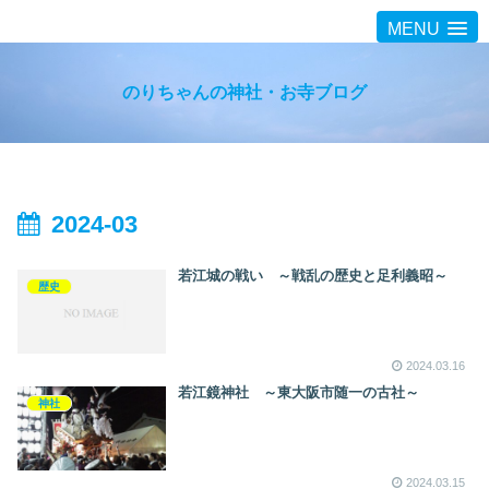
MENU
のりちゃんの神社・お寺ブログ
2024-03
若江城の戦い ～戦乱の歴史と足利義昭～
歴史
2024.03.16
若江鏡神社 ～東大阪市随一の古社～
神社
2024.03.15