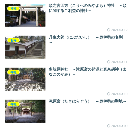
頭之宮四方（こうべのみやよも）神社 ～頭
神社
に関するご利益の神社～
2024.03.12
丹生大師（にぶだいし） ～奥伊勢の名刹
お寺
～
2024.03.11
多岐原神社 ～滝原宮の起源と真奈胡神（ま
神社
なこのかみ）～
2024.03.10
滝原宮（たきはらぐう） ～奥伊勢の聖地～
神社
2024.03.09