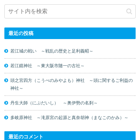
最近の投稿
若江城の戦い ～戦乱の歴史と足利義昭～
若江鏡神社 ～東大阪市随一の古社～
頭之宮四方（こうべのみやよも）神社 ～頭に関するご利益の
神社～
丹生大師（にぶだいし） ～奥伊勢の名刹～
多岐原神社 ～滝原宮の起源と真奈胡神（まなこのかみ）～
最近のコメント