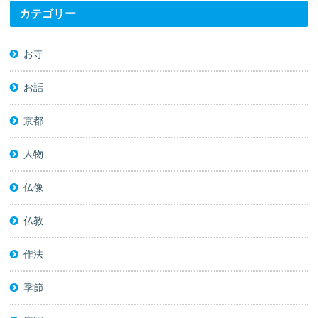
カテゴリー
お寺
お話
京都
人物
仏像
仏教
作法
季節