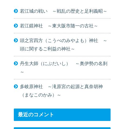
若江城の戦い ～戦乱の歴史と足利義昭～
若江鏡神社 ～東大阪市随一の古社～
頭之宮四方（こうべのみやよも）神社 ～
頭に関するご利益の神社～
丹生大師（にぶだいし） ～奥伊勢の名刹
～
多岐原神社 ～滝原宮の起源と真奈胡神
（まなこのかみ）～
最近のコメント