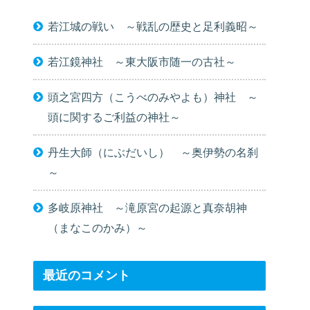
若江城の戦い ～戦乱の歴史と足利義昭～
若江鏡神社 ～東大阪市随一の古社～
頭之宮四方（こうべのみやよも）神社 ～
頭に関するご利益の神社～
丹生大師（にぶだいし） ～奥伊勢の名刹
～
多岐原神社 ～滝原宮の起源と真奈胡神
（まなこのかみ）～
最近のコメント