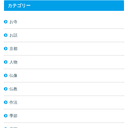
カテゴリー
お寺
お話
京都
人物
仏像
仏教
作法
季節