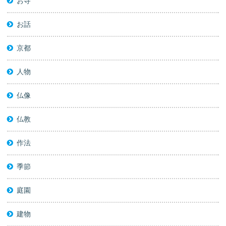
お寺
お話
京都
人物
仏像
仏教
作法
季節
庭園
建物