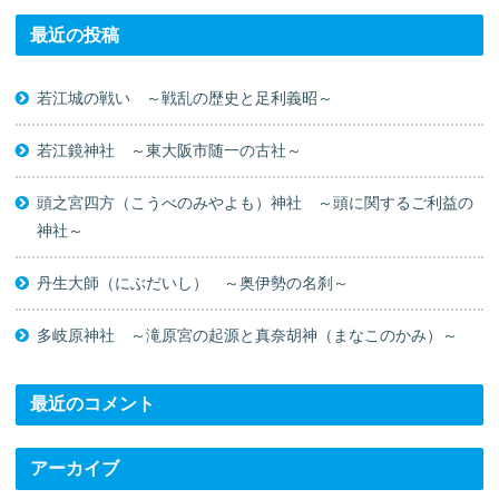
最近の投稿
若江城の戦い ～戦乱の歴史と足利義昭～
若江鏡神社 ～東大阪市随一の古社～
頭之宮四方（こうべのみやよも）神社 ～頭に関するご利益の
神社～
丹生大師（にぶだいし） ～奥伊勢の名刹～
多岐原神社 ～滝原宮の起源と真奈胡神（まなこのかみ）～
最近のコメント
アーカイブ