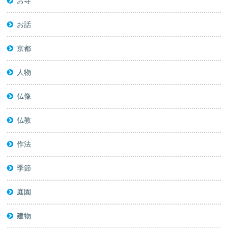
お寺
お話
京都
人物
仏像
仏教
作法
季節
庭園
建物