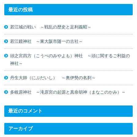
最近の投稿
若江城の戦い ～戦乱の歴史と足利義昭～
若江鏡神社 ～東大阪市随一の古社～
頭之宮四方（こうべのみやよも）神社 ～頭に関するご利益の
神社～
丹生大師（にぶだいし） ～奥伊勢の名刹～
多岐原神社 ～滝原宮の起源と真奈胡神（まなこのかみ）～
最近のコメント
アーカイブ