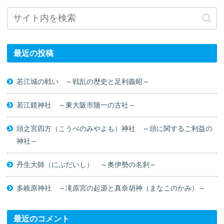
最近の投稿
若江城の戦い ～戦乱の歴史と足利義昭～
若江鏡神社 ～東大阪市随一の古社～
頭之宮四方（こうべのみやよも）神社 ～頭に関するご利益の
神社～
丹生大師（にぶだいし） ～奥伊勢の名刹～
多岐原神社 ～滝原宮の起源と真奈胡神（まなこのかみ）～
最近のコメント