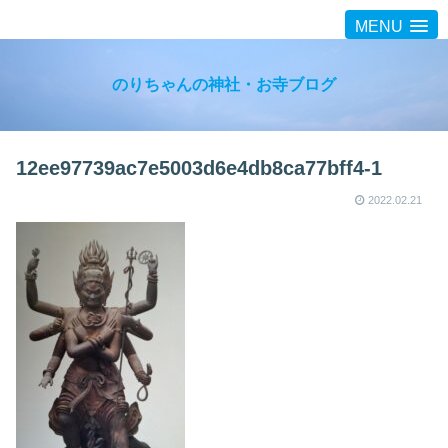
MENU
のりちゃんの神社・お寺ブログ
12ee97739ac7e5003d6e4db8ca77bff4-1
2022.02.21