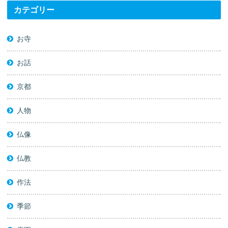
カテゴリー
お寺
お話
京都
人物
仏像
仏教
作法
季節