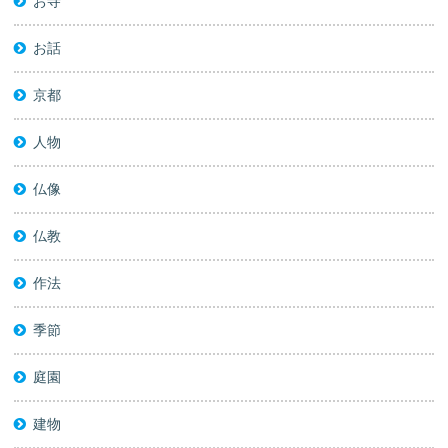
お寺
お話
京都
人物
仏像
仏教
作法
季節
庭園
建物