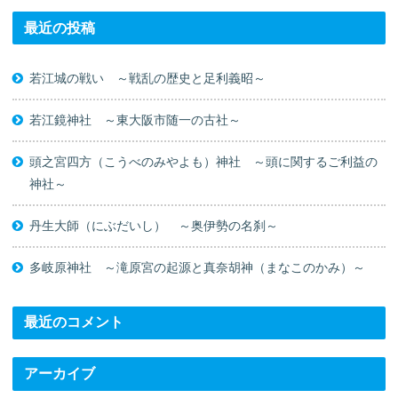
最近の投稿
若江城の戦い ～戦乱の歴史と足利義昭～
若江鏡神社 ～東大阪市随一の古社～
頭之宮四方（こうべのみやよも）神社 ～頭に関するご利益の
神社～
丹生大師（にぶだいし） ～奥伊勢の名刹～
多岐原神社 ～滝原宮の起源と真奈胡神（まなこのかみ）～
最近のコメント
アーカイブ