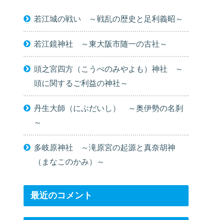
若江城の戦い ～戦乱の歴史と足利義昭～
若江鏡神社 ～東大阪市随一の古社～
頭之宮四方（こうべのみやよも）神社 ～
頭に関するご利益の神社～
丹生大師（にぶだいし） ～奥伊勢の名刹
～
多岐原神社 ～滝原宮の起源と真奈胡神
（まなこのかみ）～
最近のコメント