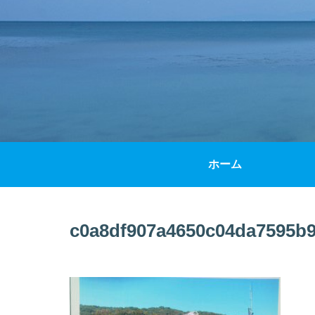
ホーム
c0a8df907a4650c04da7595b