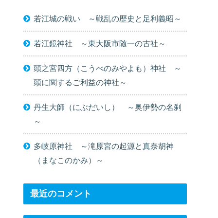
若江城の戦い ～戦乱の歴史と足利義昭～
若江鏡神社 ～東大阪市随一の古社～
頭之宮四方（こうべのみやよも）神社 ～
頭に関するご利益の神社～
丹生大師（にぶだいし） ～奥伊勢の名刹
～
多岐原神社 ～滝原宮の起源と真奈胡神
（まなこのかみ）～
最近のコメント