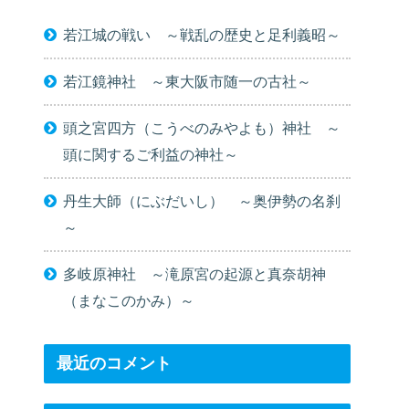
若江城の戦い ～戦乱の歴史と足利義昭～
若江鏡神社 ～東大阪市随一の古社～
頭之宮四方（こうべのみやよも）神社 ～
頭に関するご利益の神社～
丹生大師（にぶだいし） ～奥伊勢の名刹
～
多岐原神社 ～滝原宮の起源と真奈胡神
（まなこのかみ）～
最近のコメント