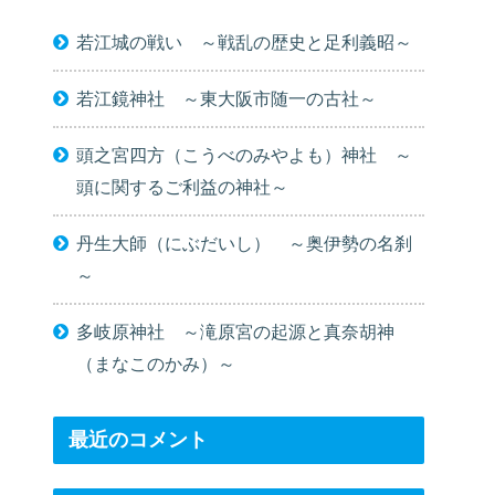
若江城の戦い ～戦乱の歴史と足利義昭～
若江鏡神社 ～東大阪市随一の古社～
頭之宮四方（こうべのみやよも）神社 ～
頭に関するご利益の神社～
丹生大師（にぶだいし） ～奥伊勢の名刹
～
多岐原神社 ～滝原宮の起源と真奈胡神
（まなこのかみ）～
最近のコメント