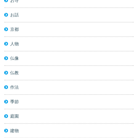
お寺
お話
京都
人物
仏像
仏教
作法
季節
庭園
建物