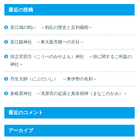
最近の投稿
若江城の戦い ～戦乱の歴史と足利義昭～
若江鏡神社 ～東大阪市随一の古社～
頭之宮四方（こうべのみやよも）神社 ～頭に関するご利益の
神社～
丹生大師（にぶだいし） ～奥伊勢の名刹～
多岐原神社 ～滝原宮の起源と真奈胡神（まなこのかみ）～
最近のコメント
アーカイブ