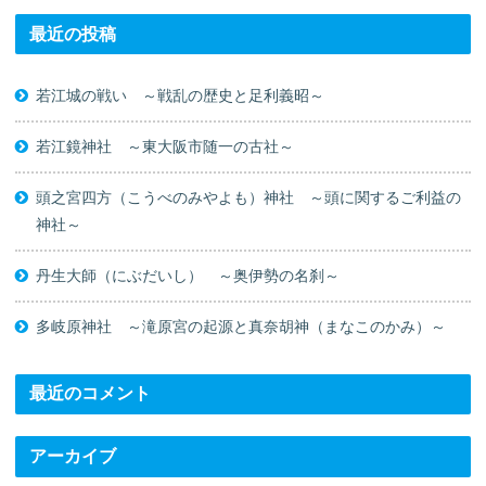
最近の投稿
若江城の戦い ～戦乱の歴史と足利義昭～
若江鏡神社 ～東大阪市随一の古社～
頭之宮四方（こうべのみやよも）神社 ～頭に関するご利益の
神社～
丹生大師（にぶだいし） ～奥伊勢の名刹～
多岐原神社 ～滝原宮の起源と真奈胡神（まなこのかみ）～
最近のコメント
アーカイブ