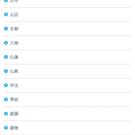
お寺
お話
京都
人物
仏像
仏教
作法
季節
庭園
建物