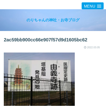
MENU
のりちゃんの神社・お寺ブログ
2ac59bb900cc66e907f57d9d1605bc62
2022.03.05