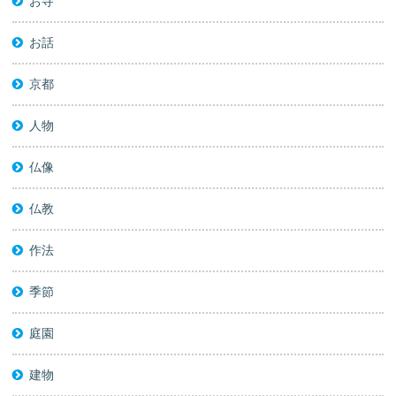
お寺
お話
京都
人物
仏像
仏教
作法
季節
庭園
建物