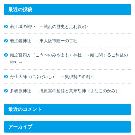
最近の投稿
若江城の戦い ～戦乱の歴史と足利義昭～
若江鏡神社 ～東大阪市随一の古社～
頭之宮四方（こうべのみやよも）神社 ～頭に関するご利益の
神社～
丹生大師（にぶだいし） ～奥伊勢の名刹～
多岐原神社 ～滝原宮の起源と真奈胡神（まなこのかみ）～
最近のコメント
アーカイブ