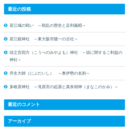
最近の投稿
若江城の戦い ～戦乱の歴史と足利義昭～
若江鏡神社 ～東大阪市随一の古社～
頭之宮四方（こうべのみやよも）神社 ～頭に関するご利益の
神社～
丹生大師（にぶだいし） ～奥伊勢の名刹～
多岐原神社 ～滝原宮の起源と真奈胡神（まなこのかみ）～
最近のコメント
アーカイブ