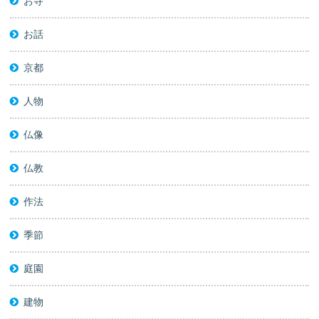
お寺
お話
京都
人物
仏像
仏教
作法
季節
庭園
建物