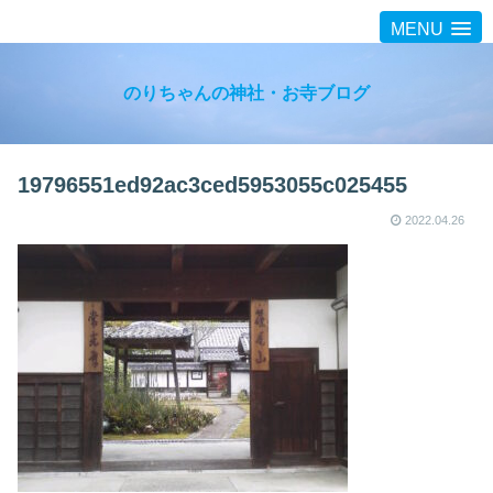
MENU
のりちゃんの神社・お寺ブログ
19796551ed92ac3ced5953055c025455
2022.04.26