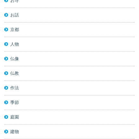
お寺
お話
京都
人物
仏像
仏教
作法
季節
庭園
建物