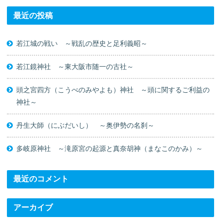
最近の投稿
若江城の戦い ～戦乱の歴史と足利義昭～
若江鏡神社 ～東大阪市随一の古社～
頭之宮四方（こうべのみやよも）神社 ～頭に関するご利益の
神社～
丹生大師（にぶだいし） ～奥伊勢の名刹～
多岐原神社 ～滝原宮の起源と真奈胡神（まなこのかみ）～
最近のコメント
アーカイブ