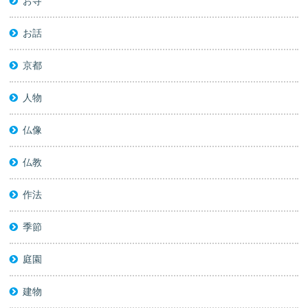
お寺
お話
京都
人物
仏像
仏教
作法
季節
庭園
建物