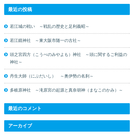
最近の投稿
若江城の戦い ～戦乱の歴史と足利義昭～
若江鏡神社 ～東大阪市随一の古社～
頭之宮四方（こうべのみやよも）神社 ～頭に関するご利益の
神社～
丹生大師（にぶだいし） ～奥伊勢の名刹～
多岐原神社 ～滝原宮の起源と真奈胡神（まなこのかみ）～
最近のコメント
アーカイブ