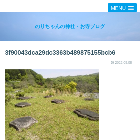
MENU
のりちゃんの神社・お寺ブログ
3f90043dca29dc3363b489875155bcb6
2022.05.08