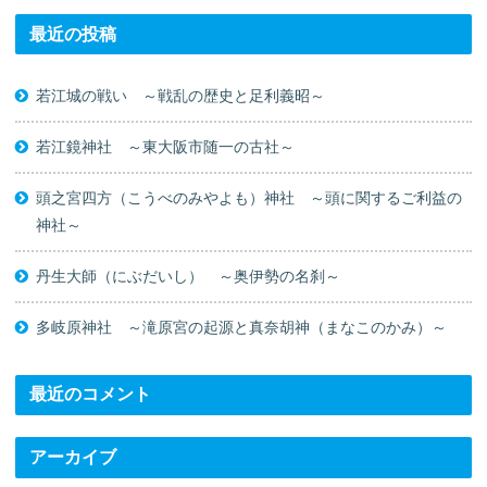
最近の投稿
若江城の戦い ～戦乱の歴史と足利義昭～
若江鏡神社 ～東大阪市随一の古社～
頭之宮四方（こうべのみやよも）神社 ～頭に関するご利益の
神社～
丹生大師（にぶだいし） ～奥伊勢の名刹～
多岐原神社 ～滝原宮の起源と真奈胡神（まなこのかみ）～
最近のコメント
アーカイブ