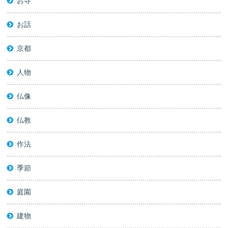
お寺
お話
京都
人物
仏像
仏教
作法
季節
庭園
建物