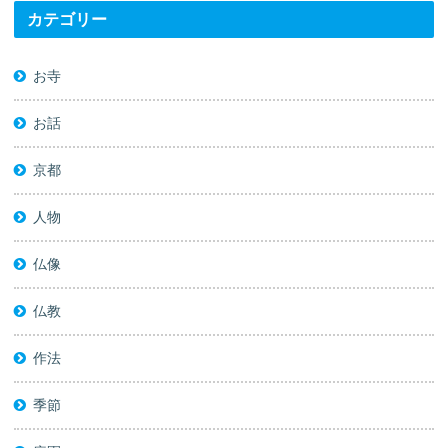
カテゴリー
お寺
お話
京都
人物
仏像
仏教
作法
季節