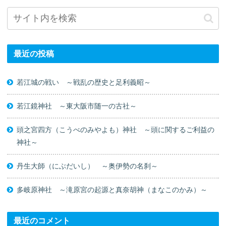
最近の投稿
若江城の戦い ～戦乱の歴史と足利義昭～
若江鏡神社 ～東大阪市随一の古社～
頭之宮四方（こうべのみやよも）神社 ～頭に関するご利益の
神社～
丹生大師（にぶだいし） ～奥伊勢の名刹～
多岐原神社 ～滝原宮の起源と真奈胡神（まなこのかみ）～
最近のコメント