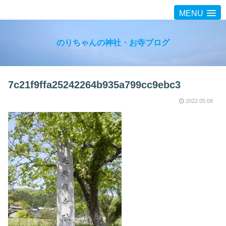
MENU
のりちゃんの神社・お寺ブログ
7c21f9ffa25242264b935a799cc9ebc3
2022.05.08