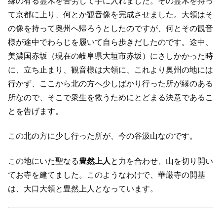
縁の有る霊木を苦労して手に入れました。その霊木を持っ
て京都に上り、何とか観音像を完成させました。大領はそ
の像を持って奥州へ帰ろうとしたのですが、何とその観音
様が途中でわらじを履いて自ら歩きだしたのです。途中、
美濃国赤坂（現在の岐阜県大垣市赤坂）にさしかかった時
に、立ち止まり、観音様は大領に、これより奥州の地には
行かず、ここから北の方へ少しばかり行った所が縁のある
所なので、そこで衆生を救うためにとどまる決意であるこ
とを告げます。
この北の方に少し行った所が、今の谷汲山なのです。
この地にいた聖なる
豊然上人
と力を合わせ、山を切り開い
てお寺を建てました。このようなわけで、華厳寺の開基
は、大口大領と豊然上人となっています。