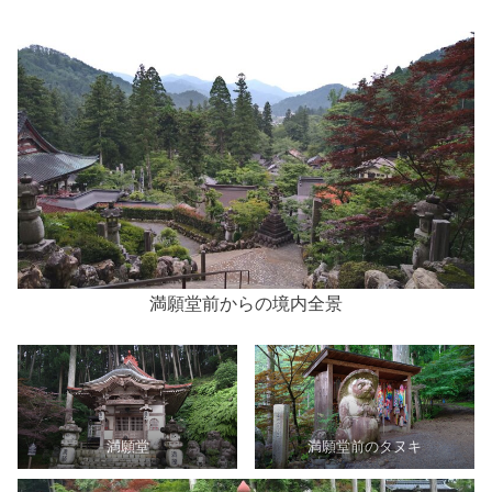
満願堂前からの境内全景
満願堂
満願堂前のタヌキ