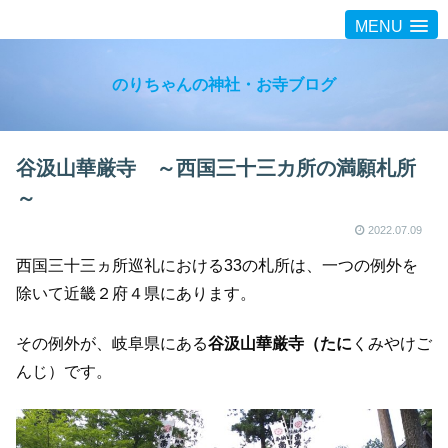
MENU
のりちゃんの神社・お寺ブログ
谷汲山華厳寺 ～西国三十三カ所の満願札所
～
2022.07.09
西国三十三ヵ所巡礼における33の札所は、一つの例外を
除いて近畿２府４県にあります。
その例外が、岐阜県にある
谷汲山華厳寺（たに
くみやけご
んじ）です。