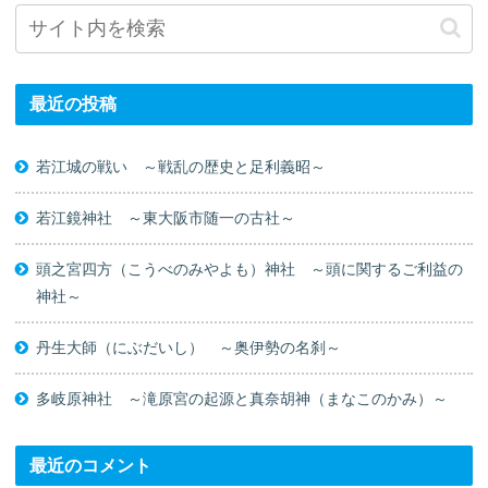
最近の投稿
若江城の戦い ～戦乱の歴史と足利義昭～
若江鏡神社 ～東大阪市随一の古社～
頭之宮四方（こうべのみやよも）神社 ～頭に関するご利益の
神社～
丹生大師（にぶだいし） ～奥伊勢の名刹～
多岐原神社 ～滝原宮の起源と真奈胡神（まなこのかみ）～
最近のコメント