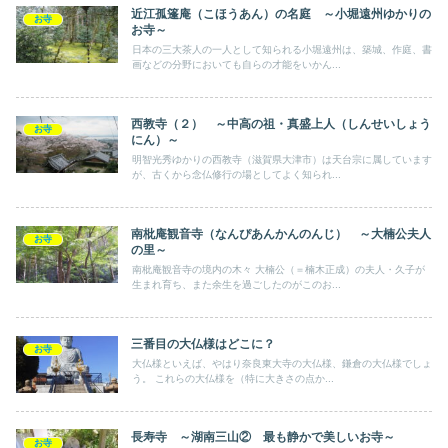
近江孤篷庵（こほうあん）の名庭 ～小堀遠州ゆかりの
お寺
お寺～
日本の三大茶人の一人として知られる小堀遠州は、築城、作庭、書
画などの分野においても自らの才能をいかん...
西教寺（２） ～中高の祖・真盛上人（しんせいしょう
お寺
にん）～
明智光秀ゆかりの西教寺（滋賀県大津市）は天台宗に属しています
が、古くから念仏修行の場としてよく知られ...
南枇庵観音寺（なんぴあんかんのんじ） ～大楠公夫人
お寺
の里～
南枇庵観音寺の境内の木々 大楠公（＝楠木正成）の夫人・久子が
生まれ育ち、また余生を過ごしたのがこのお...
三番目の大仏様はどこに？
お寺
大仏様といえば、やはり奈良東大寺の大仏様、鎌倉の大仏様でしょ
う。 これらの大仏様を（特に大きさの点か...
長寿寺 ～湖南三山② 最も静かで美しいお寺～
お寺