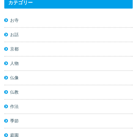
カテゴリー
お寺
お話
京都
人物
仏像
仏教
作法
季節
庭園