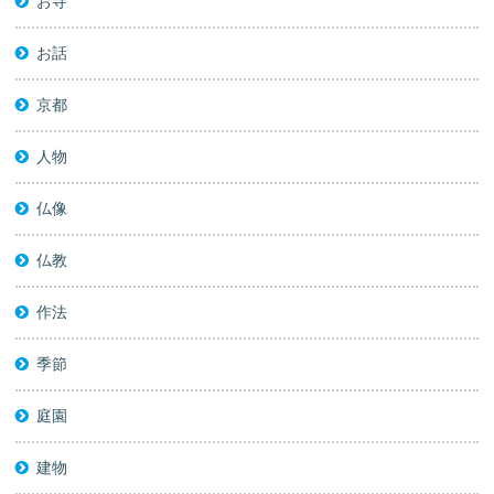
お寺
お話
京都
人物
仏像
仏教
作法
季節
庭園
建物