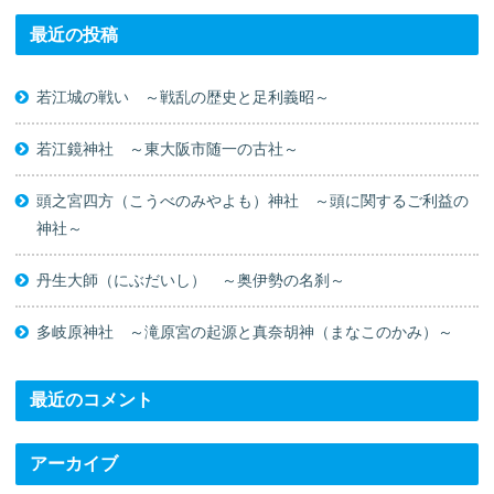
最近の投稿
若江城の戦い ～戦乱の歴史と足利義昭～
若江鏡神社 ～東大阪市随一の古社～
頭之宮四方（こうべのみやよも）神社 ～頭に関するご利益の
神社～
丹生大師（にぶだいし） ～奥伊勢の名刹～
多岐原神社 ～滝原宮の起源と真奈胡神（まなこのかみ）～
最近のコメント
アーカイブ