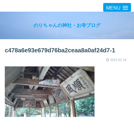
MENU
のりちゃんの神社・お寺ブログ
c478a6e93e679d76ba2ceaa8a0af24d7-1
2023.02.18