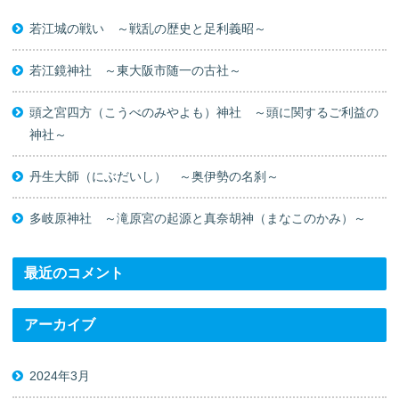
若江城の戦い ～戦乱の歴史と足利義昭～
若江鏡神社 ～東大阪市随一の古社～
頭之宮四方（こうべのみやよも）神社 ～頭に関するご利益の
神社～
丹生大師（にぶだいし） ～奥伊勢の名刹～
多岐原神社 ～滝原宮の起源と真奈胡神（まなこのかみ）～
最近のコメント
アーカイブ
2024年3月