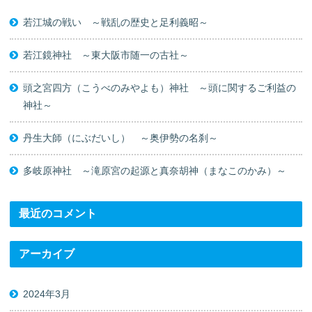
若江城の戦い ～戦乱の歴史と足利義昭～
若江鏡神社 ～東大阪市随一の古社～
頭之宮四方（こうべのみやよも）神社 ～頭に関するご利益の
神社～
丹生大師（にぶだいし） ～奥伊勢の名刹～
多岐原神社 ～滝原宮の起源と真奈胡神（まなこのかみ）～
最近のコメント
アーカイブ
2024年3月