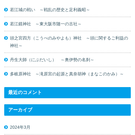
若江城の戦い ～戦乱の歴史と足利義昭～
若江鏡神社 ～東大阪市随一の古社～
頭之宮四方（こうべのみやよも）神社 ～頭に関するご利益の
神社～
丹生大師（にぶだいし） ～奥伊勢の名刹～
多岐原神社 ～滝原宮の起源と真奈胡神（まなこのかみ）～
最近のコメント
アーカイブ
2024年3月