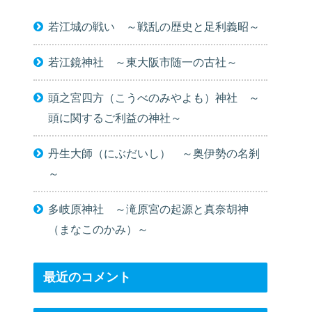
若江城の戦い ～戦乱の歴史と足利義昭～
若江鏡神社 ～東大阪市随一の古社～
頭之宮四方（こうべのみやよも）神社 ～
頭に関するご利益の神社～
丹生大師（にぶだいし） ～奥伊勢の名刹
～
多岐原神社 ～滝原宮の起源と真奈胡神
（まなこのかみ）～
最近のコメント