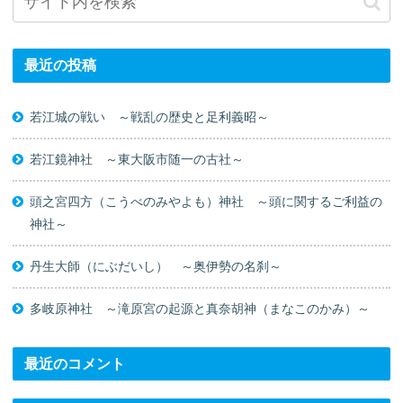
最近の投稿
若江城の戦い ～戦乱の歴史と足利義昭～
若江鏡神社 ～東大阪市随一の古社～
頭之宮四方（こうべのみやよも）神社 ～頭に関するご利益の
神社～
丹生大師（にぶだいし） ～奥伊勢の名刹～
多岐原神社 ～滝原宮の起源と真奈胡神（まなこのかみ）～
最近のコメント