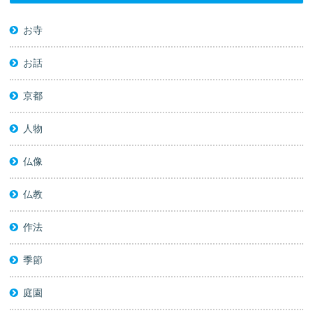
お寺
お話
京都
人物
仏像
仏教
作法
季節
庭園