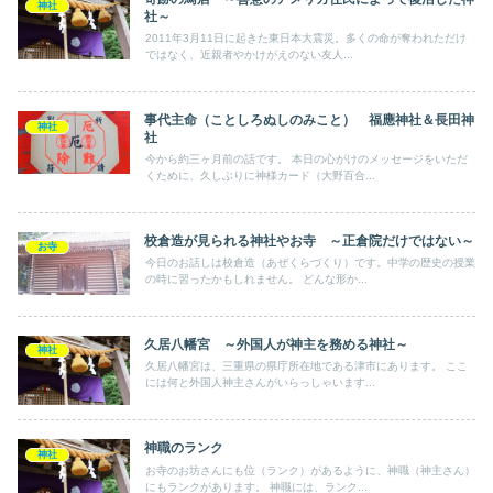
神社
社～
2011年3月11日に起きた東日本大震災。多くの命が奪われただけ
ではなく、近親者やかけがえのない友人...
事代主命（ことしろぬしのみこと） 福應神社＆長田神
神社
社
今から約三ヶ月前の話です。 本日の心がけのメッセージをいただ
くために、久しぶりに神様カード（大野百合...
校倉造が見られる神社やお寺 ～正倉院だけではない～
お寺
今日のお話しは校倉造（あぜくらづくり）です。中学の歴史の授業
の時に習ったかもしれません。 どんな形か...
久居八幡宮 ～外国人が神主を務める神社～
神社
久居八幡宮は、三重県の県庁所在地である津市にあります。 ここ
には何と外国人神主さんがいらっしゃいます...
神職のランク
神社
お寺のお坊さんにも位（ランク）があるように、神職（神主さん）
にもランクがあります。 神職には、ランク...