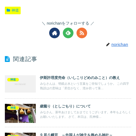
神道
norichanをフォローする
norichan
関連記事
伊斯許理度売命（いしこりどめのみこと）の教え
神道
みなさんは、明鏡止水という言葉をご存知でしょうか。 この四字
熟語はの意味は「邪念がなく、澄み切って落...
歳籠り（としごもり）について
神道
みなさん、新年あけましておまでとうございます。本年もよろしく
お願いいたします。 さて、本日は、氏神様...
久居八幡宮 ～外国人が神主を務める神社～