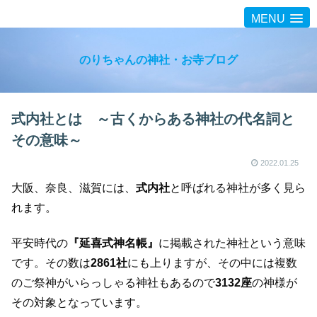
MENU
のりちゃんの神社・お寺ブログ
式内社とは ～古くからある神社の代名詞と
その意味～
2022.01.25
大阪、奈良、滋賀には、
式内社
と呼ばれる神社が多く見ら
れます。
平安時代の
『延喜式神名帳』
に掲載された神社という意味
です。その数は
2861社
にも上りますが、その中には複数
のご祭神がいらっしゃる神社もあるので
3132座
の神様が
その対象となっています。