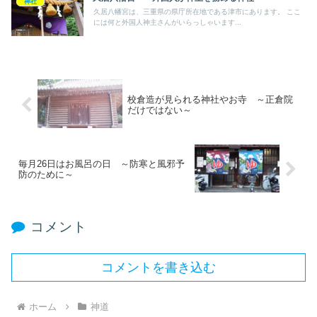
神社
久居八幡宮は、三重県の県庁所在地である津市にあります。 ここ
には何と外国人神主さんがいらっしゃいます...
校倉造が見られる神社やお寺 ～正倉院
だけではない～
毎月26日はお風呂の日 ～防寒と風邪予
防のために～
コメント
コメントを書き込む
ホーム
神道