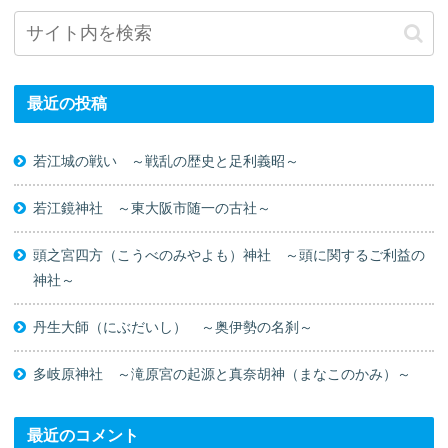
最近の投稿
若江城の戦い ～戦乱の歴史と足利義昭～
若江鏡神社 ～東大阪市随一の古社～
頭之宮四方（こうべのみやよも）神社 ～頭に関するご利益の
神社～
丹生大師（にぶだいし） ～奥伊勢の名刹～
多岐原神社 ～滝原宮の起源と真奈胡神（まなこのかみ）～
最近のコメント