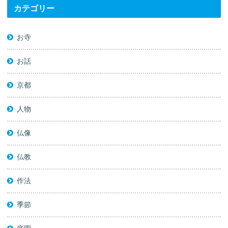
カテゴリー
お寺
お話
京都
人物
仏像
仏教
作法
季節