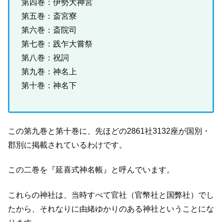
第四巻：伊勢大神宮
第五巻：斎宮寮
第六巻：斎院司
第七巻：践乍大嘗祭
第八巻：祝詞
第九巻：神名上
第十巻：神名下
この第九巻と第十巻に、先ほどの2861社3132座が国別・
郡別に掲載されているわけです。
この二巻を『延喜式神名帳』と呼んでいます。
これらの神社は、当時すべて官社（官幣社と国弊社）でし
たから、それなりに由緒ゆかりのある神社ということにな