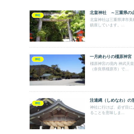
北畠神社 ～三重県の
神社
北畠神社は三重県津市美
鎮座しています。...
一月終わりの橿原神宮
神社
橿原神宮の境内 神武天
（奈良県橿原市）で...
注連縄（しめなわ）の
神社
神社に行けば、必ず目に
ることを意味しま...