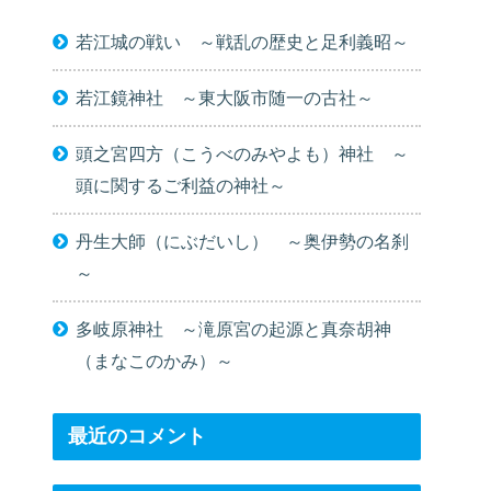
若江城の戦い ～戦乱の歴史と足利義昭～
若江鏡神社 ～東大阪市随一の古社～
頭之宮四方（こうべのみやよも）神社 ～
頭に関するご利益の神社～
丹生大師（にぶだいし） ～奥伊勢の名刹
～
多岐原神社 ～滝原宮の起源と真奈胡神
（まなこのかみ）～
最近のコメント