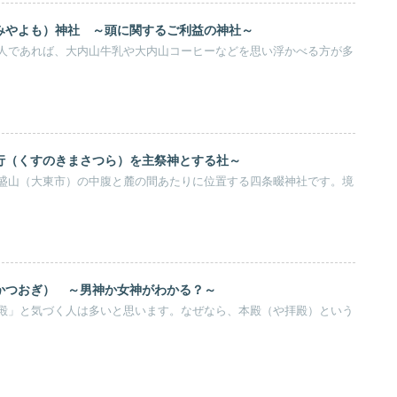
みやよも）神社 ～頭に関するご利益の神社～
人であれば、大内山牛乳や大内山コーヒーなどを思い浮かべる方が多
行（くすのきまさつら）を主祭神とする社～
盛山（大東市）の中腹と麓の間あたりに位置する四条畷神社です。境
かつおぎ） ～男神か女神がわかる？～
殿」と気づく人は多いと思います。なぜなら、本殿（や拝殿）という