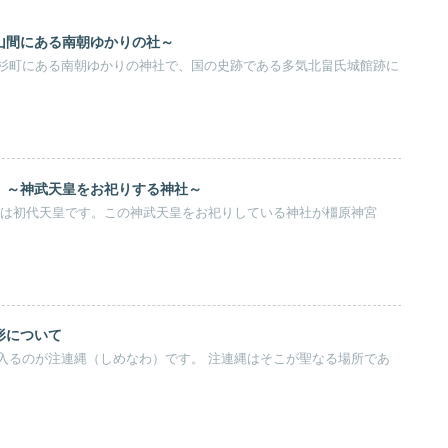
山間にある南朝ゆかりの社～
杉町にある南朝ゆかりの神社で、国の史跡である多気北畠氏城館跡に
 ～神武天皇をお祀りする神社～
皇は初代天皇です。この神武天皇をお祀りしている神社が橿原神宮
形について
入るのが注連縄（しめなわ）です。 注連縄はそこが聖なる場所であ