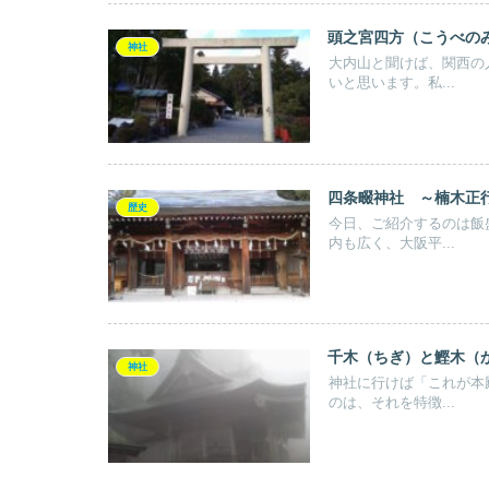
頭之宮四方（こうべの
神社
大内山と聞けば、関西の
いと思います。私...
四条畷神社 ～楠木正
歴史
今日、ご紹介するのは飯
内も広く、大阪平...
千木（ちぎ）と鰹木（
神社
神社に行けば「これが本
のは、それを特徴...