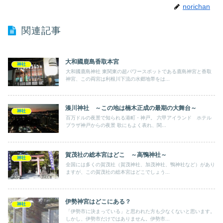
norichan
関連記事
大和國鹿島香取本宮
神社
大和國鹿島神社 東関東の超パワースポットである鹿島神宮と香取
神宮、この両宮は利根川下流の水郷地帯をは...
湊川神社 ～この地は楠木正成の最期の大舞台～
神社
百万ドルの夜景で知られる港町・神戸。 六甲アイランド ホテル
プラザ神戸からの夜景 歌にもよく表れ、関...
賀茂社の総本宮はどこ ～高鴨神社～
神社
全国には多くの賀茂社（賀茂神社、加茂神社、鴨神社など）があり
ますが、この賀茂社の総本宮はどこでしょう...
伊勢神宮はどこにある？
神社
「伊勢市に決まっている」と思われた方も少なくないと思います。
しかし、伊勢市だけではありません。伊勢市...