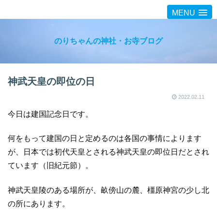
MENU
のりちゃんの神社・お寺ブログ
神武天皇の即位の日
2022.02.11
今日は建国記念日です。
何をもって建国の日と定めるのは各国の事情によります
が、日本では初代天皇とされる神武天皇の即位日だとされ
ています（旧紀元節）。
神武天皇陵のある場所が、畝傍山の麓、橿原神宮の少し北
の所にあります。