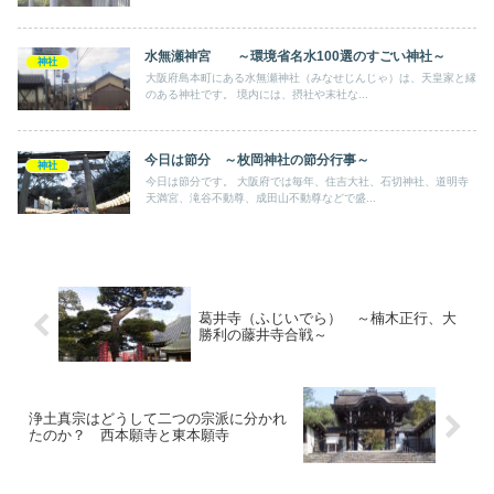
水無瀬神宮 ～環境省名水100選のすごい神社～
神社
大阪府島本町にある水無瀬神社（みなせじんじゃ）は、天皇家と縁
のある神社です。 境内には、摂社や末社な...
今日は節分 ～枚岡神社の節分行事～
神社
今日は節分です。 大阪府では毎年、住吉大社、石切神社、道明寺
天満宮、滝谷不動尊、成田山不動尊などで盛...
葛井寺（ふじいでら） ～楠木正行、大
勝利の藤井寺合戦～
浄土真宗はどうして二つの宗派に分かれ
たのか？ 西本願寺と東本願寺