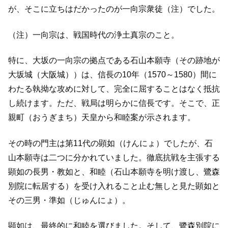
が、そこに立ちはだかったのが一向宗衆徒（注）でした。
（注）一向宗は、戦国時代の浄土真宗のこと。
特に、大坂の一向宗の拠点である石山本願寺（その跡地が
大坂城（大阪城））は、信長の10年（1570～1580）間に
わたる執拗な攻めに対して、完全に屈することはなく抵抗
し続けます。ただ、戦局は明らかに信長です。そこで、正
親町（おうぎまち）天皇から和睦案が示されます。
その時の門主は第11代の顕如（けんにょ）でしたが、石
山本願寺は二つに分かれていました。徹底抗戦を主張する
顕如の長男・教如と、和睦（石山本願寺を明け渡し、鷺森
別院に転居する）を受け入れること止む無しと見た顕如と
その三男・準如（じゅんにょ）。
顕如は、最終的に和睦を選びました。そして、鷺森別院に