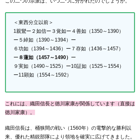
この二つの宗派は、いつ二つに分かれたのでしょうか。
＜東西分立以前＞
1親鸞ー２如信ー３覚如ー４善如（1350～1390）
ー５綽如（1390～1394）ー
６功如（1394～1436）ー７存如（1436～1457）
ー
８蓮如（1457～1490）
ー
９実如（1490～1525）ー10証如（1525～1554）
ー11顕如（1554～1592）
これには、織田信長と徳川家康が関係しています（直接は
徳川家康）。
織田信長は、桶狭間の戦い（1560年）の電撃的な勝利以
来、優れた精鋭部隊により領地を確実に広げてきました。