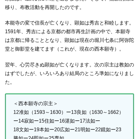
移り、布教活動を再開したのです。
本能寺の変で信長が亡くなり、顕如は秀吉と和睦します。
1591年、秀吉による京都の都市再生計画の中で、本願寺
は京都に帰ることとなり、顕如は現在の堀川七条に阿弥陀
堂と御影堂を建てます（これが、現在の西本願寺）。
翌年、心労尽きぬ顕如が亡くなります。次の宗主は教如の
はずでしたが、いろいろあり結局のところ準如になりまし
た。
＜西本願寺の宗主＞
12准如（1593～1630）ー13良如（1630～1662）
ー14寂如ー15住如ー16湛如ー17法如ー
18文如ー19本如ー20広如ー21明如ー22鏡如ー23
勝如ー24即如ー25専如