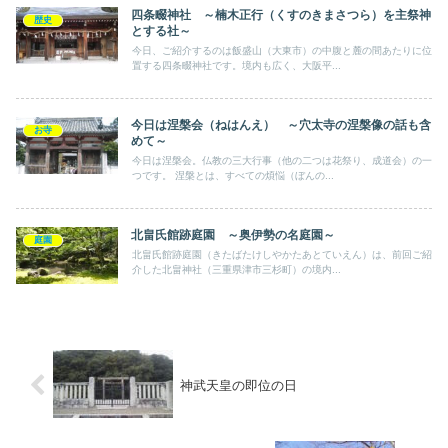
四条畷神社 ～楠木正行（くすのきまさつら）を主祭神
歴史
とする社～
今日、ご紹介するのは飯盛山（大東市）の中腹と麓の間あたりに位
置する四条畷神社です。境内も広く、大阪平...
今日は涅槃会（ねはんえ） ～穴太寺の涅槃像の話も含
お寺
めて～
今日は涅槃会。仏教の三大行事（他の二つは花祭り、成道会）の一
つです。 涅槃とは、すべての煩悩（ぼんの...
北畠氏館跡庭園 ～奥伊勢の名庭園～
庭園
北畠氏館跡庭園（きたばたけしやかたあとていえん）は、前回ご紹
介した北畠神社（三重県津市三杉町）の境内...
神武天皇の即位の日