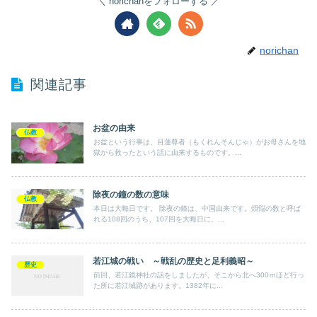
norichanをフォローする
norichan
関連記事
お盆の由来
仏教
お盆という行事は、目蓮尊者（もくれんそんじゃ）がお母さんを地
獄から救ったという話に由来するものです。...
除夜の鐘の数の意味
仏教
本日は大晦日です。 除夜の鐘は、中国由来です。煩悩の数と呼ば
れる108回のうち、107回を大晦日に、...
若江城の戦い ～戦乱の歴史と足利義昭～
歴史
前回、若江鏡神社の話をしましたが、そこから北へ300ｍほど行っ
た所に若江城跡があります。1382年に...