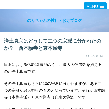
MENU
のりちゃんの神社・お寺ブログ
浄土真宗はどうして二つの宗派に分かれたの
か？ 西本願寺と東本願寺
2022.02.13
日本における仏教13宗派のうち、最大の信者数を抱える
のが浄土真宗です。
その浄土真宗もさらに10の宗派に分かれますが、ある二
つの宗派が最大規模のものとなっています。それが西本願
寺（本願寺派）と東本願寺（真宗大谷派）です。