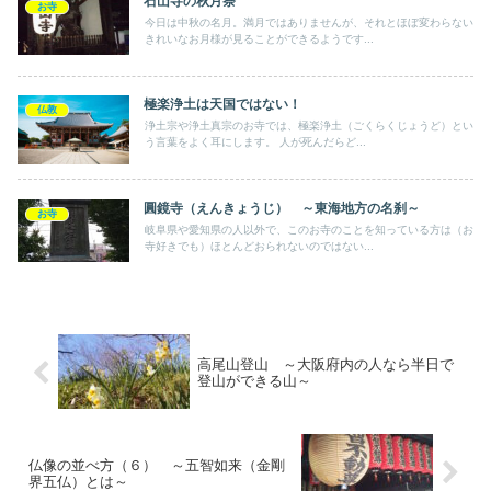
石山寺の秋月祭
お寺
今日は中秋の名月。満月ではありませんが、それとほぼ変わらない
きれいなお月様が見ることができるようです...
極楽浄土は天国ではない！
仏教
浄土宗や浄土真宗のお寺では、極楽浄土（ごくらくじょうど）とい
う言葉をよく耳にします。 人が死んだらど...
圓鏡寺（えんきょうじ） ～東海地方の名刹～
お寺
岐阜県や愛知県の人以外で、このお寺のことを知っている方は（お
寺好きでも）ほとんどおられないのではない...
高尾山登山 ～大阪府内の人なら半日で
登山ができる山～
仏像の並べ方（６） ～五智如来（金剛
界五仏）とは～