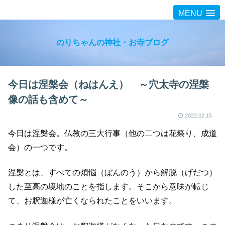
MENU
のりちゃんの神社・お寺ブログ
今日は涅槃会（ねはんえ） ～穴太寺の涅槃
像の話も含めて～
2022.02.15
今日は涅槃会。仏教の三大行事（他の二つは花祭り、成道
会）の一つです。
涅槃とは、すべての煩悩（ぼんのう）から解脱（げだつ）
した至高の境地のことを指します。そこから意味が転じ
て、お釈迦様が亡くなられたことをいいます。