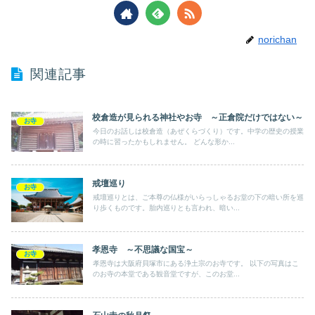
norichan
関連記事
校倉造が見られる神社やお寺 ～正倉院だけではない～
お寺
今日のお話しは校倉造（あぜくらづくり）です。中学の歴史の授業
の時に習ったかもしれません。 どんな形か...
戒壇巡り
お寺
戒壇巡りとは、ご本尊の仏様がいらっしゃるお堂の下の暗い所を巡
り歩くものです。胎内巡りとも言われ、暗い...
孝恩寺 ～不思議な国宝～
お寺
孝恩寺は大阪府貝塚市にある浄土宗のお寺です。 以下の写真はこ
のお寺の本堂である観音堂ですが、このお堂...