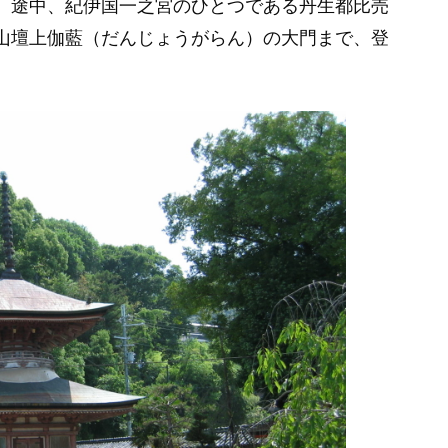
、途中、紀伊国一之宮のひとつである丹生都比売
山壇上伽藍（だんじょうがらん）の大門まで、登