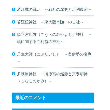
若江城の戦い ～戦乱の歴史と足利義昭～
若江鏡神社 ～東大阪市随一の古社～
頭之宮四方（こうべのみやよも）神社 ～
頭に関するご利益の神社～
丹生大師（にぶだいし） ～奥伊勢の名刹
～
多岐原神社 ～滝原宮の起源と真奈胡神
（まなこのかみ）～
最近のコメント