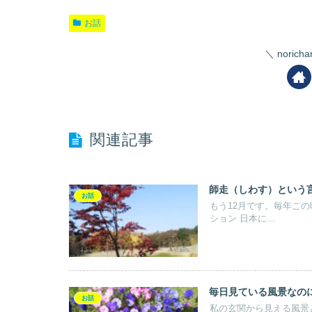
お話
nori
関連記事
師走（しわす）という
お話
もう12月です。毎年こ
ション 日本に...
毎日見ている風景なの
お話
私の玄関から見える風景